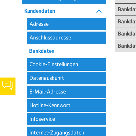
Bankdat
Kundendaten
Bankda
Adresse
Bankdat
Anschlussadresse
Bankdat
Bankdaten
Cookie-Einstellungen
Datenauskunft
Chat-
Informationen
E-Mail-Adresse
werden
angezeigt
Hotline-Kennwort
Infoservice
Internet-Zugangsdaten