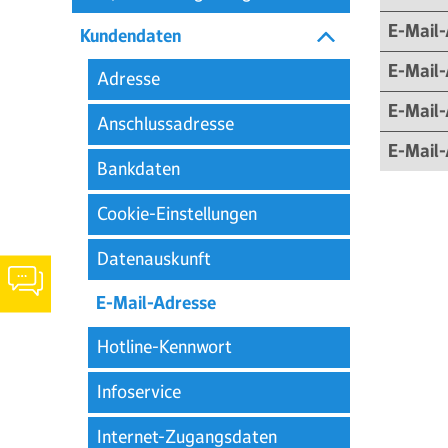
E-Mail-
Kundendaten
E-Mail-
Adresse
E-Mail-
Anschlussadresse
E-Mail-
Bankdaten
Cookie-Einstellungen
Datenauskunft
Chat-
Informationen
E-Mail-Adresse
werden
angezeigt
Hotline-Kennwort
Infoservice
Internet-Zugangsdaten