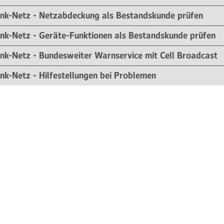
nk-Netz - Netzabdeckung als Bestandskunde prüfen
nk-Netz - Geräte-Funktionen als Bestandskunde prüfen
nk-Netz - Bundesweiter Warnservice mit Cell Broadcast
nk-Netz - Hilfestellungen bei Problemen