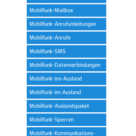
werden
angezeigt
Mobilfunk-Mailbox
Mobilfunk-Anrufumleitungen
Mobilfunk-Anrufe
Mobilfunk-SMS
Mobilfunk-Datenverbindungen
Mobilfunk-ins-Ausland
Mobilfunk-im-Ausland
Mobilfunk-Auslandspaket
Mobilfunk-Sperren
Mobilfunk-Kommunikations-