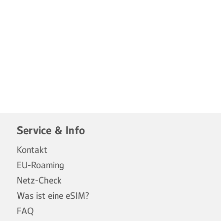
Service & Info
Kontakt
EU-Roaming
Netz-Check
Was ist eine eSIM?
FAQ