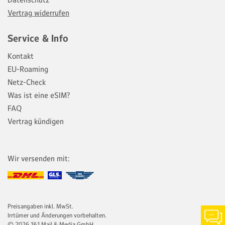
Datenschutz
Vertrag widerrufen
Service & Info
Kontakt
EU-Roaming
Netz-Check
Was ist eine eSIM?
FAQ
Vertrag kündigen
Wir versenden mit:
Preisangaben inkl. MwSt.
Chat-
Irrtümer und Änderungen vorbehalten.
Inform
© 2026 1&1 Mail & Media GmbH